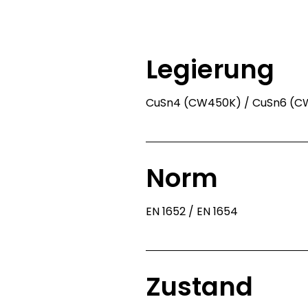
Sie wissen scho
Dann rufe
Legierung
CuSn4 (CW450K) / CuSn6 (C
Norm
EN 1652 / EN 1654
Zustand