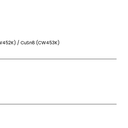
n, was Sie wollen?
n Sie uns an
W452K) / CuSn8 (CW453K)