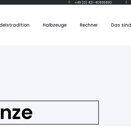
+49 (0) 421-40895890
delstradition
Halbzeuge
Rechner
Das sind
onze