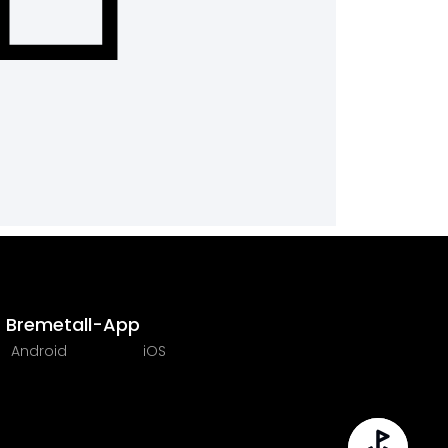
Bremetall-App
Android
iOS