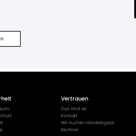
en
heit​
Vertrauen
ssum
Das sind wir
chutz
Kontakt
EB
Wir suchen Handelsgeist
ap
Rechner