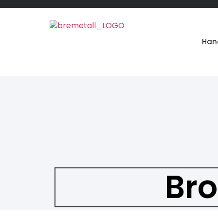
Han
Br