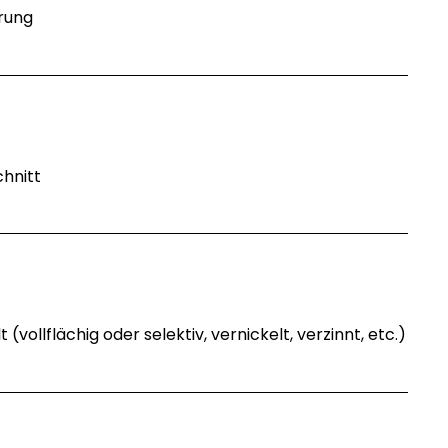
rung
chnitt
n
(vollflächig oder selektiv, vernickelt, verzinnt, etc.)