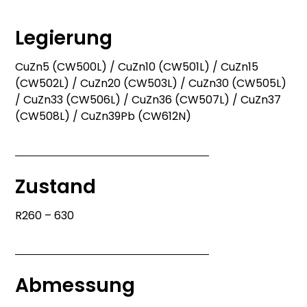
Dann rufen Sie uns an
Legierung
CuZn5 (CW500L) / CuZn10 (CW501L) / CuZn15
(CW502L) / CuZn20 (CW503L) / CuZn30 (CW505L)
/ CuZn33 (CW506L) / CuZn36 (CW507L) / CuZn37
(CW508L) / CuZn39Pb (CW612N)
Zustand
R260 – 630
Abmessung